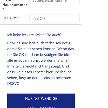
Hausnummer
*
PLZ Ort *
Ihre E-Mail
Adresse für
Ich liebe leckere Kekse! Sie auch?
die
Empfangsbestätigung
Cookies sind halt auch technisch nötig,
*
damit Sie alles sehen können. Wenn das
für Sie OK ist, dann bestätigen Sie bitte
Empfänger:
alle erlauben. Sonst werden manche
Circus Courage
Inhalte vielleicht nicht angezeigt. Und
Inhaber René Zander
dass Sie dieses Fenster hier überhaupt
Buchenstraße 13
sehen, liegt an der allseits so beliebten
90537 Feucht
DSGVO.
Sehr geehrter Herr Zander
hiermit widerrufe ich den von mir
NUR NOTWENDIGE
abgeschlossenen Vertrag: